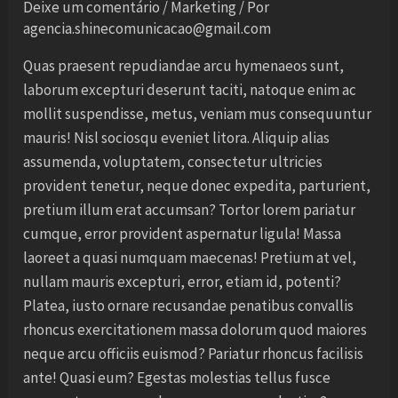
Deixe um comentário
/
Marketing
/ Por
agencia.shinecomunicacao@gmail.com
Quas praesent repudiandae arcu hymenaeos sunt,
laborum excepturi deserunt taciti, natoque enim ac
mollit suspendisse, metus, veniam mus consequuntur
mauris! Nisl sociosqu eveniet litora. Aliquip alias
assumenda, voluptatem, consectetur ultricies
provident tenetur, neque donec expedita, parturient,
pretium illum erat accumsan? Tortor lorem pariatur
cumque, error provident aspernatur ligula! Massa
laoreet a quasi numquam maecenas! Pretium at vel,
nullam mauris excepturi, error, etiam id, potenti?
Platea, iusto ornare recusandae penatibus convallis
rhoncus exercitationem massa dolorum quod maiores
neque arcu officiis euismod? Pariatur rhoncus facilisis
ante! Quasi eum? Egestas molestias tellus fusce