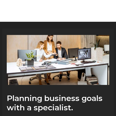
Ir
Post
MAI
para
navigation
MEN
o
conteúdo
Planning business goals
with a specialist.